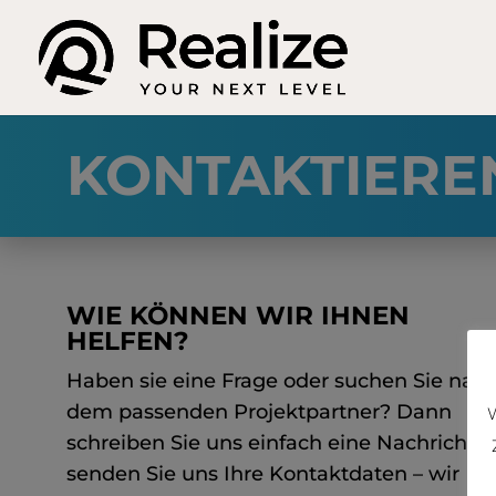
KONTAKTIEREN
WIE KÖNNEN WIR IHNEN
HELFEN?
Haben sie eine Frage oder suchen Sie nac
dem passenden Projektpartner? Dann
W
schreiben Sie uns einfach eine Nachricht 
senden Sie uns Ihre Kontaktdaten – wir