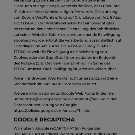
Verbindung zu den Servern von Google aufnehmen.
Hierdurch erlangt Google Kenntnis darüber, dass über Ihre
IP-Adresse diese Website aufgerufen wurde. Die Nutzung
von Google WebFonts erfolgt auf Grundlage von Art. 6 Abs.
1 lit. f DSGVO. Der Websitebetreiber hat ein berechtigtes
Interesse an der einheitlichen Darstellung des Schriftbildes
auf seiner Website. Sofern eine entsprechende Einwilligung
abgefragt wurde, erfolgt die Verarbeitung ausschließlich auf
Grundlage von Art. 6 Abs. 1 lit. a DSGVO und § 25 Abs. 1
TTDSG, soweit die Einwilligung die Speicherung von
Cookies oder den Zugriff auf Informationen im Endgerät
des Nutzers (z. B. Device-Fingerprinting) im Sinne des
TTDSG umfasst. Die Einwilligung ist jederzeit widerrufbar.
Wenn Ihr Browser Web Fonts nicht unterstützt, wird eine
Standardschrift von Ihrem Computer genutzt.
Weitere Informationen zu Google Web Fonts finden Sie
unter
https://developers.google.com/fonts/faq
und in der
Datenschutzerklärung von Google:
https://policies.google.com/privacy?hl=de
.
GOOGLE RECAPTCHA
Wir nutzen „Google reCAPTCHA“ (im Folgenden
„reCAPTCHA“) auf dieser Website. Anbieter ist die Google