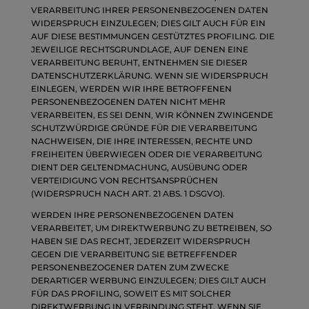
VERARBEITUNG IHRER PERSONENBEZOGENEN DATEN
WIDERSPRUCH EINZULEGEN; DIES GILT AUCH FÜR EIN
AUF DIESE BESTIMMUNGEN GESTÜTZTES PROFILING. DIE
JEWEILIGE RECHTSGRUNDLAGE, AUF DENEN EINE
VERARBEITUNG BERUHT, ENTNEHMEN SIE DIESER
DATENSCHUTZERKLÄRUNG. WENN SIE WIDERSPRUCH
EINLEGEN, WERDEN WIR IHRE BETROFFENEN
PERSONENBEZOGENEN DATEN NICHT MEHR
VERARBEITEN, ES SEI DENN, WIR KÖNNEN ZWINGENDE
SCHUTZWÜRDIGE GRÜNDE FÜR DIE VERARBEITUNG
NACHWEISEN, DIE IHRE INTERESSEN, RECHTE UND
FREIHEITEN ÜBERWIEGEN ODER DIE VERARBEITUNG
DIENT DER GELTENDMACHUNG, AUSÜBUNG ODER
VERTEIDIGUNG VON RECHTSANSPRÜCHEN
(WIDERSPRUCH NACH ART. 21 ABS. 1 DSGVO).
WERDEN IHRE PERSONENBEZOGENEN DATEN
VERARBEITET, UM DIREKTWERBUNG ZU BETREIBEN, SO
HABEN SIE DAS RECHT, JEDERZEIT WIDERSPRUCH
GEGEN DIE VERARBEITUNG SIE BETREFFENDER
PERSONENBEZOGENER DATEN ZUM ZWECKE
DERARTIGER WERBUNG EINZULEGEN; DIES GILT AUCH
FÜR DAS PROFILING, SOWEIT ES MIT SOLCHER
DIREKTWERBUNG IN VERBINDUNG STEHT. WENN SIE