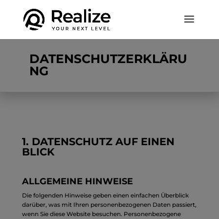
DATENSCHUTZERKLÄRU
NG
1. DATENSCHUTZ AUF EINEN
BLICK
ALLGEMEINE HINWEISE
Die folgenden Hinweise geben einen einfachen Überblick
darüber, was mit Ihren personenbezogenen Daten passiert,
wenn Sie diese Website besuchen. Personenbezogene