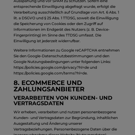
Ausspähung und vor SPAM zu schützen. Sofern eine
entsprechende Einwilligung abgefragt wurde, erfolgt die
Verarbeitung ausschließlich auf Grundlage von Art. 6 Abs. 1
lit. a DSGVO und § 25 Abs. 1 TTDSG, soweit die Einwilligung
die Speicherung von Cookies oder den Zugriff auf
Informationen im Endgerät des Nutzers (z. B. Device-
Fingerprinting) im Sinne des TTDSG umfasst. Die
Einwilligung ist jederzeit widerrufbar.
Weitere Informationen zu Google reCAPTCHA entnehmen
Sie den Google-Datenschutzbestimmungen und den
Google Nutzungsbedingungen unter folgenden Links:
https://policies.google.com/privacy?hl=de
und
https://policies.google.com/terms?hl=de
.
8. ECOMMERCE UND
ZAHLUNGS­ANBIETER
VERARBEITEN VON KUNDEN- UND
VERTRAGSDATEN
Wir erheben, verarbeiten und nutzen personenbezogene
Kunden- und Vertragsdaten zur Begründung, inhaltlichen
Ausgestaltung und Änderung unserer
Vertragsbeziehungen. Personenbezogene Daten über die
Inanspruchnahme dieser Website (Nutzungsdaten)