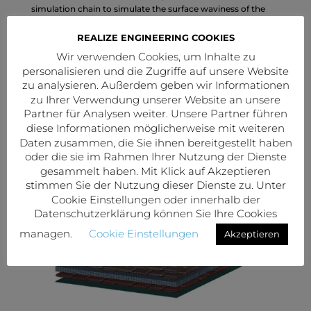
simulation chain to simulate the surface waviness of the
thermoplastic composite structure – similar to the
established wave scan measurement process – and to
REALIZE ENGINEERING COOKIES
identify influencing factors.
Wir verwenden Cookies, um Inhalte zu
RESULT
personalisieren und die Zugriffe auf unsere Website
zu analysieren. Außerdem geben wir Informationen
Realize succeeded in optimizing the lay-up as well as the
process parameters with regard to a lower surface
zu Ihrer Verwendung unserer Website an unsere
waviness. The apparently complex simulation
Partner für Analysen weiter. Unsere Partner führen
methodology made it possible to significantly reduce
diese Informationen möglicherweise mit weiteren
the testing amount and subsequently save time and
Daten zusammen, die Sie ihnen bereitgestellt haben
money.
oder die sie im Rahmen Ihrer Nutzung der Dienste
gesammelt haben. Mit Klick auf Akzeptieren
stimmen Sie der Nutzung dieser Dienste zu. Unter
Cookie Einstellungen oder innerhalb der
Datenschutzerklärung können Sie Ihre Cookies
managen.
Cookie Einstellungen
Akzeptieren